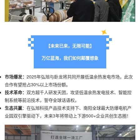
【未来已来，无限可能】
万亿蓝海，我们如何颠覆想象
市场爆发：
2025年弘旭与卧龙将共同开展低温余热发电市场，此次
合作有望抢占30%以上市场份额。
技术革命：
双方超千人研发天团，攻坚低温余热发电技术、智能控
制系统等前沿技术，誓夺全球话语权。
生态共赢
：在弘旭科技产品技术支持下、南阳全球最大防爆电机产
业园双引擎驱动下，未来3年将带动上下游500+企业共创生态圈！