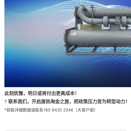
此刻犹豫，明日或将付出更高成本！
?
联系我们，开启废热淘金之旅，把政策压力变为转型动力！
*获取详细数据请联系180 9420 2346（大客户部）