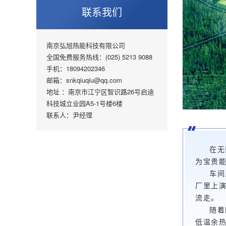
联系我们
南京弘旭热能科技有限公司
全国免费服务热线：(025) 5213 9088
手机：18094202346
邮箱：snkqiuqiu@qq.com
地址 ：南京市江宁区智识路26号启迪
科技城立业园A5-1号楼6楼
联系人：尹经理
在无
为宝贵
车间
厂里上
流走。
随着
低温余热