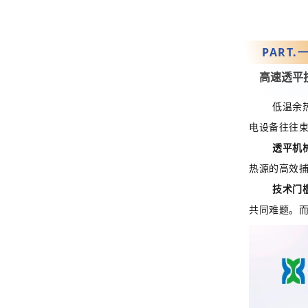
PART.
高速透平
低温余
电设备往往
透平机
热源的高效
技术门
共同难题。