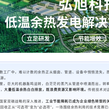
数工厂中，难以计数的余热正从烟囱、管道、设备中悄悄流失，
能源。
里，巨大的机器轰鸣运转，白茫茫的蒸汽从管道中喷涌而出，转
演，
大量低温余热白白排放，既浪费资源又影响环境。
传统技术对
国家双碳战略的深入推进，
工业节能降耗已成为企业绿色转型的
回收正从“可选项”变为“必选项”，一场围绕余热利用的技术竞赛