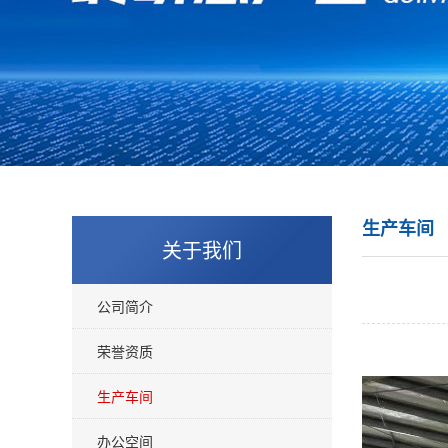
生产车间
关于我们
公司简介
荣誉资质
生产车间
办公空间