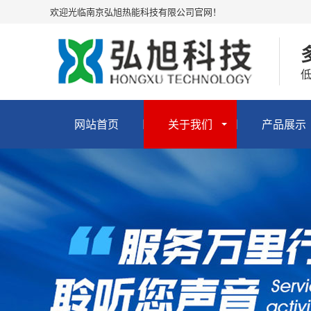
欢迎光临南京弘旭热能科技有限公司官网！
网站首页
关于我们
产品展示