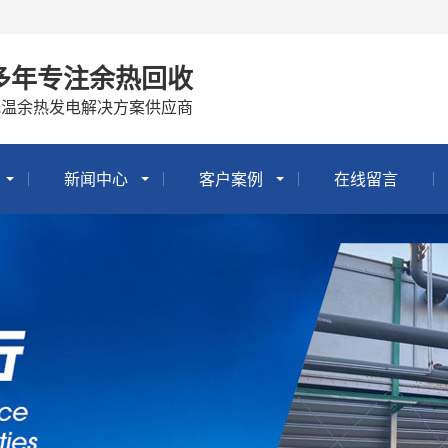
多年专注余热回收
低温余热发电解决方案供应商
新闻中心
客户案例
在线留言