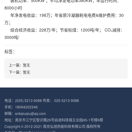
装机功率：500KW ；平均净发电功率380KW；年运行时间：
8000小时
年净发电收益：198万；年省原冷凝器耗电电费&维护费用：30
万；
综合经济收益：228万/年；节省标煤：1200吨/年； CO₂减排：
3000吨/
标签：
上一篇：暂无
下一篇：暂无
电话：(025) 5213 9088 传真： 025-5213 9088
手机：18094202346
邮箱：snkqiuqiu@qq.com
地址：南京市江宁区智识路26号启迪科技城立业园A5-1号楼6楼
Copyright © 2012-2021 南京弘旭热能科技有限公司 版权所有